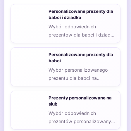
Personalizowane prezenty dla
babci i dziadka
Wybór odpowiednich
prezentów dla babci i dziadka
może być wyzwaniem,
szczególnie gdy chcemy, aby
Personalizowane prezenty dla
były…
babci
Wybór personalizowanego
prezentu dla babci na
urodziny może być nie lada
wyzwaniem, ale jednocześnie
Prezenty personalizowane na
to…
ślub
Wybór odpowiednich
prezentów personalizowanych
na ślub dla pary młodej może