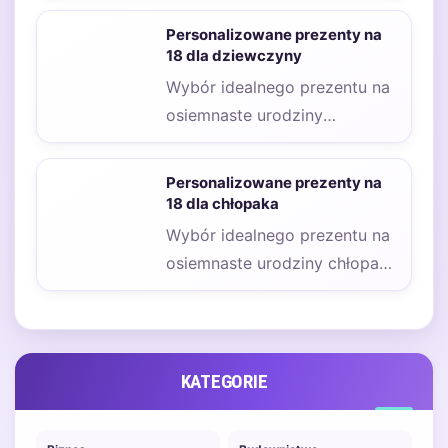
być nie lada wyzwaniem,
Personalizowane prezenty na
zwłaszcza…
18 dla dziewczyny
Wybór idealnego prezentu na
osiemnaste urodziny
dziewczyny to zadanie, które
wymaga przemyślenia i
Personalizowane prezenty na
uwzględnienia jej…
18 dla chłopaka
Wybór idealnego prezentu na
osiemnaste urodziny chłopaka
może być nie lada
wyzwaniem, zwłaszcza gdy
chcemy,…
KATEGORIE