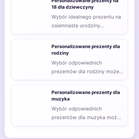
Personalizowane prezenty na
chcemy,…
18 dla dziewczyny
Wybór idealnego prezentu na
osiemnaste urodziny
dziewczyny to zadanie, które
wymaga przemyślenia i
Personalizowane prezenty dla
uwzględnienia jej…
rodziny
Wybór odpowiednich
prezentów dla rodziny może
być nie lada wyzwaniem,
zwłaszcza gdy chcemy, aby
Personalizowane prezenty dla
były…
muzyka
Wybór odpowiednich
prezentów dla muzyka może
być wyzwaniem, zwłaszcza
gdy chcemy, aby były one