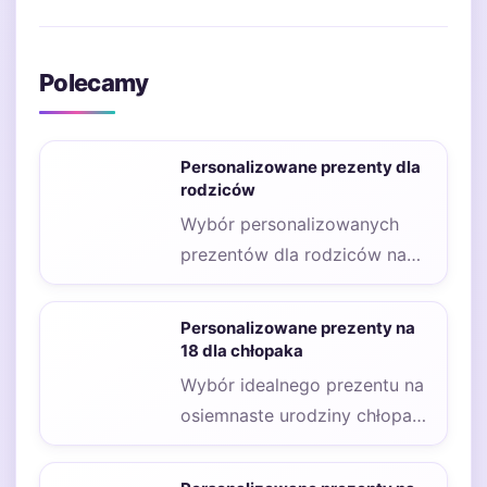
Polecamy
Personalizowane prezenty dla
rodziców
Wybór personalizowanych
prezentów dla rodziców na
różne okazje może być nieco
skomplikowany, ale z
Personalizowane prezenty na
pewnością…
18 dla chłopaka
Wybór idealnego prezentu na
osiemnaste urodziny chłopaka
może być nie lada
wyzwaniem, zwłaszcza gdy