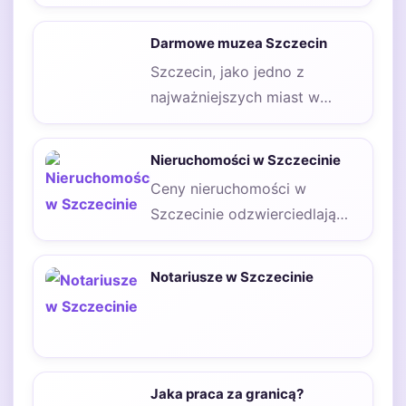
oferuje wiele atrakcji
kulturalnych, w tym muzea
Darmowe muzea Szczecin
narodowe,…
Szczecin, jako jedno z
najważniejszych miast w
Polsce, oferuje wiele atrakcji
kulturalnych, w tym liczne…
Nieruchomości w Szczecinie
Ceny nieruchomości w
Szczecinie odzwierciedlają
dynamiczny rozwój tego
miasta oraz jego atrakcyjność
Notariusze w Szczecinie
jako miejsca do…
Jaka praca za granicą?