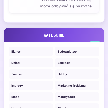
substancji na podstawie
może odbywać się na różne
różnicy…
sposoby, a wybór
odpowiedniej metody zależy…
KATEGORIE
Biznes
Budownictwo
Dzieci
Edukacja
finanse
Hobby
Imprezy
Marketing i reklama
Moda
Motoryzacja