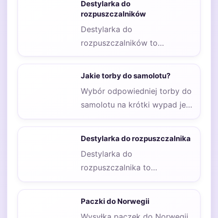
Destylarka do
rozpuszczalników
Destylarka do
rozpuszczalników to
urządzenie, które służy do
separacji cieczy na podstawie
Jakie torby do samolotu?
różnicy w temperaturze…
Wybór odpowiedniej torby do
samolotu na krótki wypad jest
kluczowy, aby zapewnić sobie
komfort i…
Destylarka do rozpuszczalnika
Destylarka do
rozpuszczalnika to
urządzenie, które
wykorzystuje proces
Paczki do Norwegii
destylacji do oddzielania
Wysyłka paczek do Norwegii