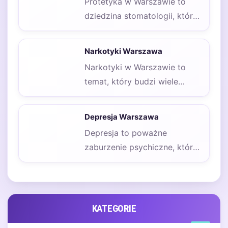
Protetyka w Warszawie to
dziedzina stomatologii, która
zajmuje się odbudową zębów
oraz przywracaniem ich
Narkotyki Warszawa
funkcji…
Narkotyki w Warszawie to
temat, który budzi wiele
emocji i kontrowersji. W
stolicy Polski, podobnie…
Depresja Warszawa
Depresja to poważne
zaburzenie psychiczne, które
może dotknąć każdego,
niezależnie od miejsca
zamieszkania. W Warszawie,…
KATEGORIE