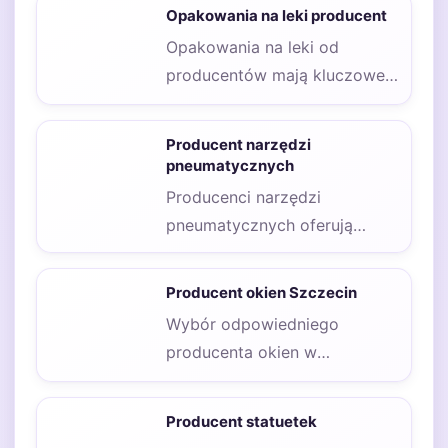
znacząco poprawić komfort
Opakowania na leki producent
życia osób z…
Opakowania na leki od
producentów mają kluczowe
znaczenie dla bezpieczeństwa
i skuteczności
Producent narzędzi
farmaceutyków. Przede
pneumatycznych
wszystkim…
Producenci narzędzi
pneumatycznych oferują
szeroki asortyment
produktów, które znajdują
Producent okien Szczecin
zastosowanie w różnych
Wybór odpowiedniego
branżach, od budownictwa…
producenta okien w
Szczecinie jest kluczowy dla
zapewnienia wysokiej jakości i
Producent statuetek
trwałości naszych…