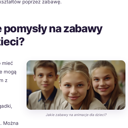
 kształtów poprzez zabawę.
ze pomysły na zabawy
ieci?
o mieć
re mogą
m z
adki,
Jakie zabawy na animacje dla dzieci?
. Można