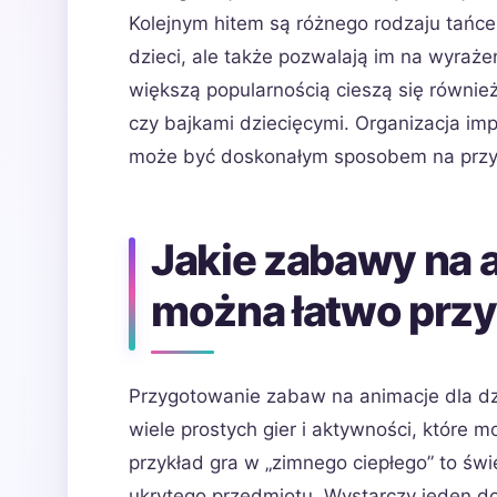
Kolejnym hitem są różnego rodzaju tańce 
dzieci, ale także pozwalają im na wyraże
większą popularnością cieszą się równie
czy bajkami dziecięcymi. Organizacja im
może być doskonałym sposobem na przy
Jakie zabawy na a
można łatwo prz
Przygotowanie zabaw na animacje dla dzi
wiele prostych gier i aktywności, które 
przykład gra w „zimnego ciepłego” to ś
ukrytego przedmiotu. Wystarczy jeden do