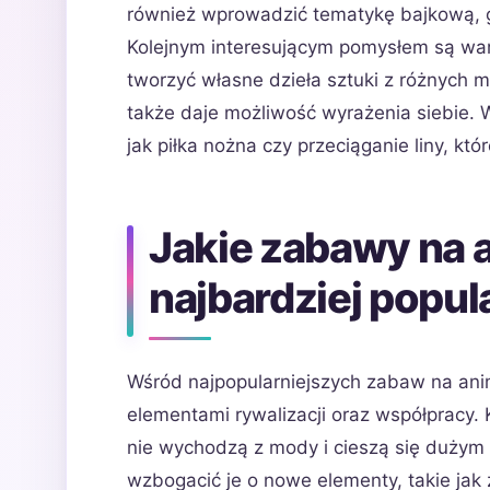
również wprowadzić tematykę bajkową, g
Kolejnym interesującym pomysłem są war
tworzyć własne dzieła sztuki z różnych ma
także daje możliwość wyrażenia siebie. 
jak piłka nożna czy przeciąganie liny, kt
Jakie zabawy na a
najbardziej popul
Wśród najpopularniejszych zabaw na anima
elementami rywalizacji oraz współpracy. 
nie wychodzą z mody i cieszą się dużym
wzbogacić je o nowe elementy, takie ja