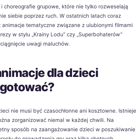
i choreografie grupowe, które nie tylko rozweselają
nie siebie poprzez ruch. W ostatnich latach coraz
ż animacje tematyczne związane z ulubionymi filmami
prezy w stylu „Krainy Lodu” czy „Superbohaterów”
ciągnięcie uwagi maluchów.
nimacje dla dzieci
ygotować?
eci nie musi być czasochłonne ani kosztowne. Istnieje
można zorganizować niemal w każdej chwili. Na
wietny sposób na zaangażowanie dzieci w poszukiwanie
rosły do prowadzenia gry oraz kilka chętnych