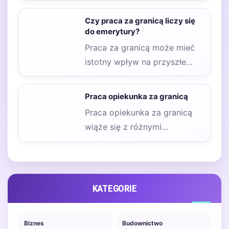
zawodowego oraz
osobistego, jednak wiąże się…
Czy praca za granicą liczy się
do emerytury?
Praca za granicą może mieć
istotny wpływ na przyszłe
uprawnienia emerytalne,
zwłaszcza dla osób, które…
Praca opiekunka za granicą
Praca opiekunka za granicą
wiąże się z różnymi
wymaganiami, które mogą się
różnić w zależności…
KATEGORIE
Biznes
Budownictwo