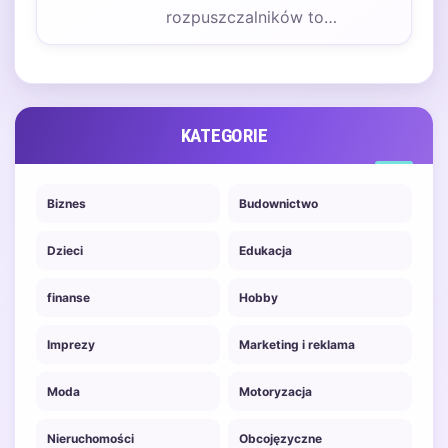
rozpuszczalników to
urządzenie, które służy do
separacji cieczy na podstawie
różnicy w temperaturze…
KATEGORIE
Biznes
Budownictwo
Dzieci
Edukacja
finanse
Hobby
Imprezy
Marketing i reklama
Moda
Motoryzacja
Nieruchomości
Obcojęzyczne