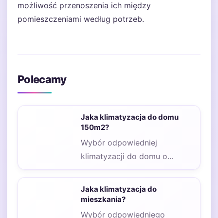
możliwość przenoszenia ich między
pomieszczeniami według potrzeb.
Polecamy
Jaka klimatyzacja do domu
150m2?
Wybór odpowiedniej
klimatyzacji do domu o
powierzchni 150m2 jest
kluczowy dla zapewnienia
Jaka klimatyzacja do
komfortu mieszkańców,
mieszkania?
zwłaszcza…
Wybór odpowiedniego