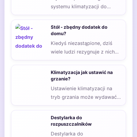
systemu klimatyzacji do
mieszkania jest kluczowy dla
zapewnienia komfortu w
Stół - zbędny dodatek do
gorące dni. Istnieje…
domu?
Kiedyś niezastąpione, dziś
wiele ludzi rezygnuje z nich
aranżując wnętrza. Stoły
pasują do niemal każdego…
Klimatyzacja jak ustawić na
grzanie?
Ustawienie klimatyzacji na
tryb grzania może wydawać
się skomplikowane, ale w
rzeczywistości jest to proces,
Destylarka do
…
rozpuszczalników
Destylarka do