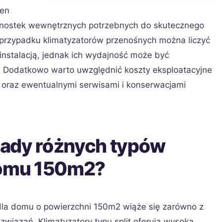
ten
ednostek wewnętrznych potrzebnych do skutecznego
przypadku klimatyzatorów przenośnych można liczyć
instalacją, jednak ich wydajność może być
. Dodatkowo warto uwzględnić koszty eksploatacyjne
j oraz ewentualnymi serwisami i konserwacjami
 wady różnych typów
domu 150m2?
dla domu o powierzchni 150m2 wiąże się zarówno z
związań. Klimatyzatory typu split oferują wysoką