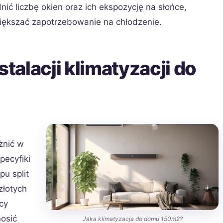
nić liczbę okien oraz ich ekspozycję na słońce,
iększać zapotrzebowanie na chłodzenie.
stalacji klimatyzacji do
żnić w
pecyfiki
u split
złotych
cy
osić
Jaka klimatyzacja do domu 150m2?