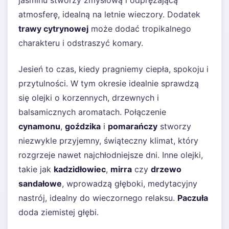
jaśminu stworzy zmysłową i odprężającą
atmosferę, idealną na letnie wieczory. Dodatek
trawy cytrynowej
może dodać tropikalnego
charakteru i odstraszyć komary.
Jesień to czas, kiedy pragniemy ciepła, spokoju i
przytulności. W tym okresie idealnie sprawdzą
się olejki o korzennych, drzewnych i
balsamicznych aromatach. Połączenie
cynamonu
,
goździka
i
pomarańczy
stworzy
niezwykle przyjemny, świąteczny klimat, który
rozgrzeje nawet najchłodniejsze dni. Inne olejki,
takie jak
kadzidłowiec
,
mirra
czy
drzewo
sandałowe
, wprowadzą głęboki, medytacyjny
nastrój, idealny do wieczornego relaksu.
Paczuła
doda ziemistej głębi.