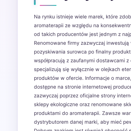
Na rynku istnieje wiele marek, które zdo
aromaterapii ze względu na konsekwentn
od takich producentów jest jednym z na
Renomowane firmy zazwyczaj inwestują w 
pozyskiwania surowca po finalny produkt.
współpracują z zaufanymi dostawcami z c
specjalizują się wyłącznie w olejkach eter
produktów w ofercie. Informacje o marce, 
dostępne na stronie internetowej produc
zazwyczaj poprzez oficjalne strony inter
sklepy ekologiczne oraz renomowane skl
produktami do aromaterapii. Zawsze war
dystrybutorem danej marki, aby mieć pew
Dobrym znakiem jest również obecność 