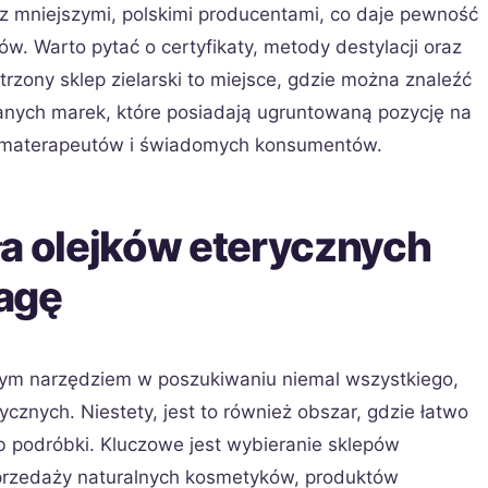
 z mniejszymi, polskimi producentami, co daje pewność
ów. Warto pytać o certyfikaty, metody destylacji oraz
rzony sklep zielarski to miejsce, gdzie można znaleźć
nych marek, które posiadają ugruntowaną pozycję na
aromaterapeutów i świadomych konsumentów.
ła olejków eterycznych
agę
ężnym narzędziem w poszukiwaniu niemal wszystkiego,
znych. Niestety, jest to również obszar, gdzie łatwo
lub podróbki. Kluczowe jest wybieranie sklepów
 sprzedaży naturalnych kosmetyków, produktów