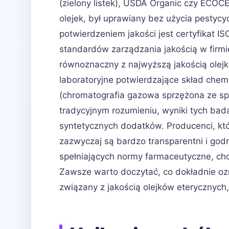
(zielony listek), USDA Organic czy ECOC
olejek, był uprawiany bez użycia pesty
potwierdzeniem jakości jest certyfikat I
standardów zarządzania jakością w firmie
równoznaczny z najwyższą jakością olej
laboratoryjne potwierdzające skład chem
(chromatografia gazowa sprzężona ze spek
tradycyjnym rozumieniu, wyniki tych bad
syntetycznych dodatków. Producenci, kt
zazwyczaj są bardzo transparentni i god
spełniających normy farmaceutyczne, cho
Zawsze warto doczytać, co dokładnie ozna
związany z jakością olejków eterycznych,