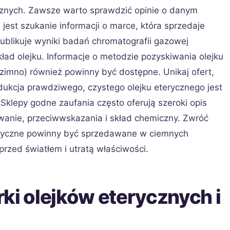
ycznych. Zawsze warto sprawdzić opinie o danym
 jest szukanie informacji o marce, która sprzedaje
 publikuje wyniki badań chromatografii gazowej
kład olejku. Informacje o metodzie pozyskiwania olejku
 zimno) również powinny być dostępne. Unikaj ofert,
odukcja prawdziwego, czystego olejku eterycznego jest
klepy godne zaufania często oferują szeroki opis
wanie, przeciwwskazania i skład chemiczny. Zwróć
eryczne powinny być sprzedawane w ciemnych
przed światłem i utratą właściwości.
i olejków eterycznych i