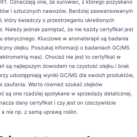
ERT. Oznaczają one, że surowiec, z którego pozyskano
cydów i sztucznych nawozów. Bardziej zaawansowanym
SO, który świadczy o przestrzeganiu określonych
. Należy jednak pamiętać, że nie każdy certyfikat jest
ku eterycznego. Kluczowe w aromaterapii są badania
iczny olejku. Poszukaj informacji o badaniach GC/MS
trometrią mas). Chociaż nie jest to certyfikat w
ań są najlepszym dowodem na czystość olejku i brak
órzy udostępniają wyniki GC/MS dla swoich produktów,
ni zaufania. Warto również szukać olejków
ć są one rzadziej spotykane w sprzedaży detalicznej.
cza dany certyfikat i czy jest on rzeczywiście
 a nie np. z samą uprawą roślin.