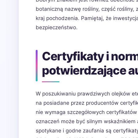
botaniczną nazwę rośliny, część rośliny, 
kraj pochodzenia. Pamiętaj, że inwestyc
bezpieczeństwo.
Certyfikaty i nor
potwierdzające a
W poszukiwaniu prawdziwych olejków ete
na posiadane przez producentów certyfika
nie wymaga szczegółowych certyfikatów d
oznaczeń może być silnym wskaźnikiem au
spotykane i godne zaufania są certyfikaty