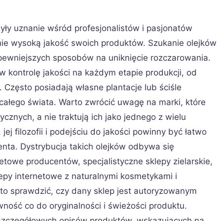
były uznanie wśród profesjonalistów i pasjonatów
ie wysoką jakość swoich produktów. Szukanie olejków
jpewniejszych sposobów na uniknięcie rozczarowania.
kontrolę jakości na każdym etapie produkcji, od
 Często posiadają własne plantacje lub ściśle
ałego świata. Warto zwrócić uwagę na marki, które
ycznych, a nie traktują ich jako jednego z wielu
jej filozofii i podejściu do jakości powinny być łatwo
enta. Dystrybucja takich olejków odbywa się
netowe producentów, specjalistyczne sklepy zielarskie,
epy internetowe z naturalnymi kosmetykami i
to sprawdzić, czy dany sklep jest autoryzowanym
ność co do oryginalności i świeżości produktu.
szczegółowych opisów produktów, wskazujących na