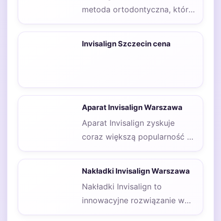
metoda ortodontyczna, która
zdobywa coraz większą
popularność w Warszawie.
Invisalign Szczecin cena
Jedną z głównych…
Aparat Invisalign Warszawa
Aparat Invisalign zyskuje
coraz większą popularność w
Warszawie, a jego zalety
przyciągają uwagę wielu
Nakładki Invisalign Warszawa
pacjentów.…
Nakładki Invisalign to
innowacyjne rozwiązanie w
ortodoncji, które zdobywa