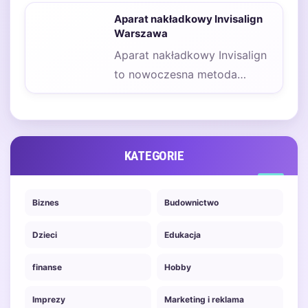
coraz większą popularność w
Aparat nakładkowy Invisalign
Warszawie. Jedną…
Warszawa
Aparat nakładkowy Invisalign
to nowoczesna metoda
ortodontyczna, która zyskuje
coraz większą popularność
wśród pacjentów w…
KATEGORIE
Biznes
Budownictwo
Dzieci
Edukacja
finanse
Hobby
Imprezy
Marketing i reklama