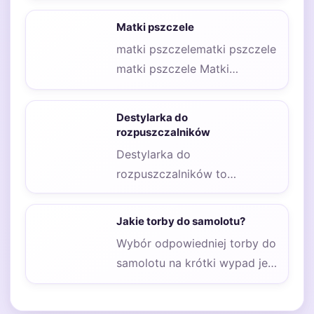
zwrócić uwagę…
Matki pszczele
matki pszczelematki pszczele
matki pszczele Matki
pszczele odgrywają kluczową
rolę w funkcjonowaniu całej
Destylarka do
kolonii pszczół.…
rozpuszczalników
Destylarka do
rozpuszczalników to
urządzenie, które służy do
separacji cieczy na podstawie
Jakie torby do samolotu?
różnicy w temperaturze…
Wybór odpowiedniej torby do
samolotu na krótki wypad jest
kluczowy, aby zapewnić sobie
komfort i…