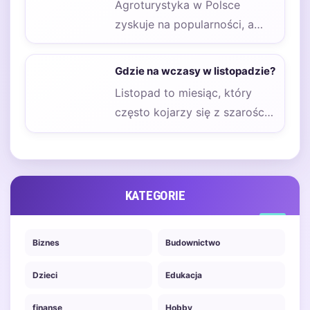
Agroturystyka w Polsce
zyskuje na popularności, a
wiele osób poszukuje
idealnych miejsc na
Gdzie na wczasy w listopadzie?
weekendowy wypoczynek.…
Listopad to miesiąc, który
często kojarzy się z szarością
i deszczem, jednak wiele
europejskich destynacji…
KATEGORIE
Biznes
Budownictwo
Dzieci
Edukacja
finanse
Hobby