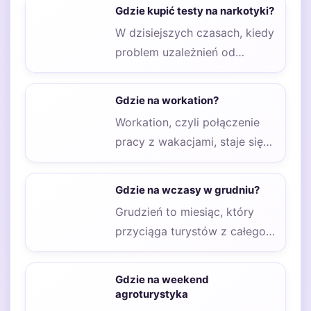
Gdzie kupić testy na narkotyki?
W dzisiejszych czasach, kiedy
problem uzależnień od
substancji psychoaktywnych
staje się coraz bardziej
Gdzie na workation?
powszechny, wiele…
Workation, czyli połączenie
pracy z wakacjami, staje się
coraz bardziej popularne w
Polsce. Wiele osób…
Gdzie na wczasy w grudniu?
Grudzień to miesiąc, który
przyciąga turystów z całego
świata, a Europa oferuje wiele
atrakcyjnych miejsc…
Gdzie na weekend
agroturystyka