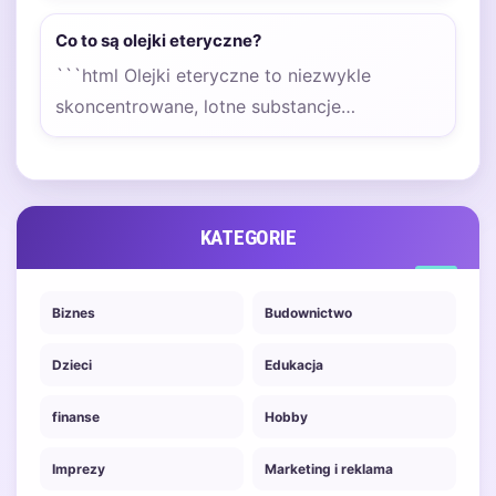
naszych priorytetów. Szukając
Co to są olejki eteryczne?
konkretnych, rzadkich
```html Olejki eteryczne to niezwykle
gatunków, warto…
skoncentrowane, lotne substancje
zapachowe pozyskiwane z różnych części
roślin. Są…
KATEGORIE
Biznes
Budownictwo
Dzieci
Edukacja
finanse
Hobby
Imprezy
Marketing i reklama