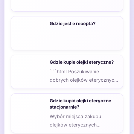
Gdzie jest e recepta?
Gdzie kupie olejki eteryczne?
```html Poszukiwanie
dobrych olejków eterycznych
może być fascynującą
podróżą, która prowadzi nas
Gdzie kupić olejki eteryczne
przez różnorodne kanały…
stacjonarnie?
Wybór miejsca zakupu
olejków eterycznych
stacjonarnie zależy od