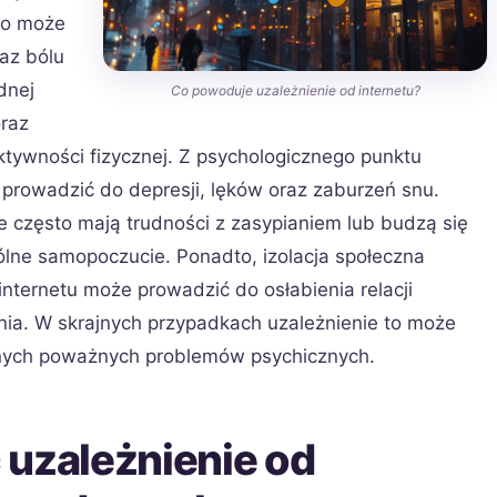
co może
az bólu
dnej
Co powoduje uzależnienie od internetu?
oraz
tywności fizycznej. Z psychologicznego punktu
 prowadzić do depresji, lęków oraz zaburzeń snu.
 często mają trudności z zasypianiem lub budzą się
lne samopoczucie. Ponadto, izolacja społeczna
nternetu może prowadzić do osłabienia relacji
nia. W skrajnych przypadkach uzależnienie to może
nnych poważnych problemów psychicznych.
 uzależnienie od