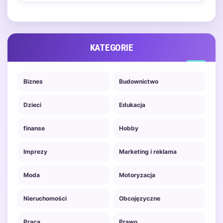
cieszy się dużą popularnością
ze względu na swoje
właściwości…
KATEGORIE
Biznes
Budownictwo
Dzieci
Edukacja
finanse
Hobby
Imprezy
Marketing i reklama
Moda
Motoryzacja
Nieruchomości
Obcojęzyczne
Praca
Prawo