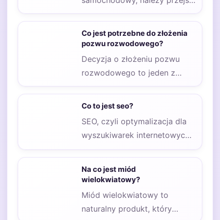
samochodowy, należy przejść
przez kilka kluczowych
kroków, które zapewnią
Co jest potrzebne do złożenia
sukces przedsięwzięcia.
pozwu rozwodowego?
Pierwszym…
Decyzja o złożeniu pozwu
rozwodowego to jeden z
najtrudniejszych kroków, jakie
można podjąć w życiu.…
Co to jest seo?
SEO, czyli optymalizacja dla
wyszukiwarek internetowych,
to proces, który ma na celu
poprawę widoczności strony…
Na co jest miód
wielokwiatowy?
Miód wielokwiatowy to
naturalny produkt, który