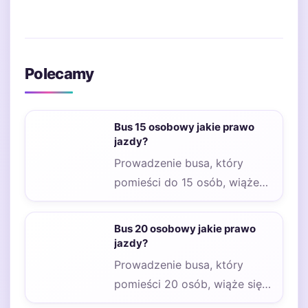
Polecamy
Bus 15 osobowy jakie prawo
jazdy?
Prowadzenie busa, który
pomieści do 15 osób, wiąże
się z koniecznością
posiadania odpowiednich
Bus 20 osobowy jakie prawo
uprawnień. W…
jazdy?
Prowadzenie busa, który
pomieści 20 osób, wiąże się z
koniecznością posiadania