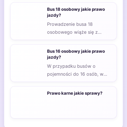
odpowiednich uprawnień. W
Bus 18 osobowy jakie prawo
Polsce,…
jazdy?
Prowadzenie busa 18
osobowego wiąże się z
określonymi wymaganiami
prawnymi dotyczącymi
Bus 16 osobowy jakie prawo
posiadania odpowiednich
jazdy?
uprawnień. W…
W przypadku busów o
pojemności do 16 osób, w
tym kierowcy, wymagane jest
posiadanie odpowiedniej…
Prawo karne jakie sprawy?