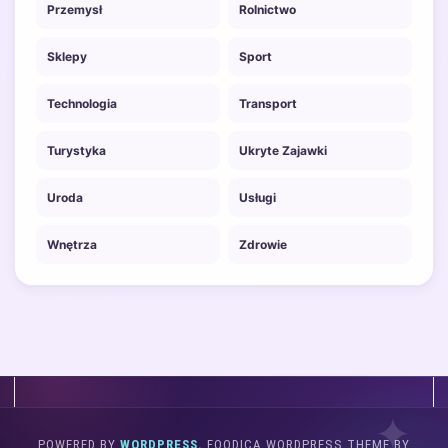
Przemysł
Rolnictwo
Sklepy
Sport
Technologia
Transport
Turystyka
Ukryte Zajawki
Uroda
Usługi
Wnętrza
Zdrowie
POWERED BY
WORDPRESS.
FOODICA WORDPRESS THEME BY