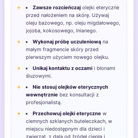
Zawsze rozcieńczaj
olejki eteryczne
przed nałożeniem na skórę. Używaj
oleju bazowego, np. oleju migdałowego,
jojoba, kokosowego, lnianego.
Wykonaj próbę uczuleniową
na
małym fragmencie skóry przed
pierwszym użyciem nowego olejku.
Unikaj kontaktu z oczami
i błonami
śluzowymi.
Nie stosuj olejków eterycznych
wewnętrznie
bez konsultacji z
profesjonalistą.
Przechowuj olejki eteryczne
w
ciemnych szklanych buteleczkach, w
miejscu niedostępnym dla dzieci i
zwierząt, z dala od źródeł ciepła i