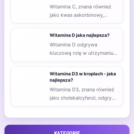
Witamina C, znana również
jako kwas askorbinowy,
odgrywa kluczową rolę w
wielu procesach
Witamina D jaka najlepsza?
biologicznych
Witamina D odgrywa
zachodzących…
kluczową rolę w utrzymaniu
zdrowia kości, ponieważ
wspomaga wchłanianie
Witamina D3 w kroplach - jaka
wapnia i fosforu,…
najlepsza?
Witamina D3, znana również
jako cholekalcyferol, odgrywa
kluczową rolę w organizmie
człowieka, wpływając na
wiele…
KATEGORIE