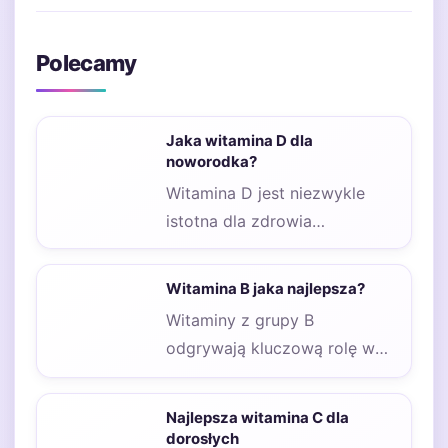
Polecamy
Jaka witamina D dla
noworodka?
Witamina D jest niezwykle
istotna dla zdrowia
noworodków, ponieważ
odgrywa kluczową rolę w
Witamina B jaka najlepsza?
rozwoju kości…
Witaminy z grupy B
odgrywają kluczową rolę w
naszym organizmie,
wpływając na wiele procesów
Najlepsza witamina C dla
metabolicznych…
dorosłych