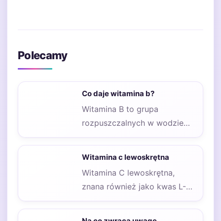
Polecamy
Co daje witamina b?
Witamina B to grupa
rozpuszczalnych w wodzie
witamin, które odgrywają
kluczową rolę w wielu
Witamina c lewoskrętna
procesach…
Witamina C lewoskrętna,
znana również jako kwas L-
askorbinowy, jest jedną z
najważniejszych witamin dla
Na co zwraca uwagę