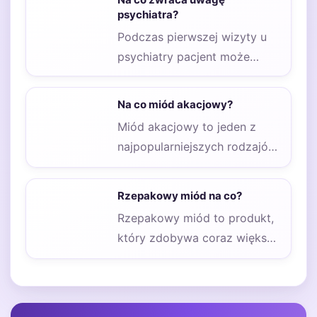
naszego…
psychiatra?
Podczas pierwszej wizyty u
psychiatry pacjent może
odczuwać różnorodne
emocje, takie jak niepokój,
Na co miód akacjowy?
strach czy…
Miód akacjowy to jeden z
najpopularniejszych rodzajów
miodu, który zdobył uznanie
nie tylko ze względu…
Rzepakowy miód na co?
Rzepakowy miód to produkt,
który zdobywa coraz większą
popularność ze względu na
swoje liczne właściwości…