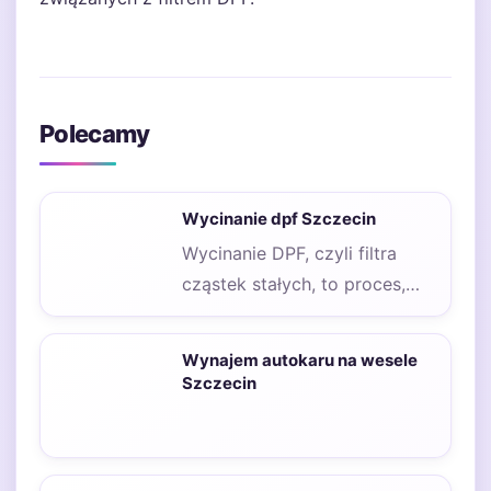
Polecamy
Wycinanie dpf Szczecin
Wycinanie DPF, czyli filtra
cząstek stałych, to proces,
który zyskuje na popularności
wśród właścicieli
Wynajem autokaru na wesele
samochodów…
Szczecin