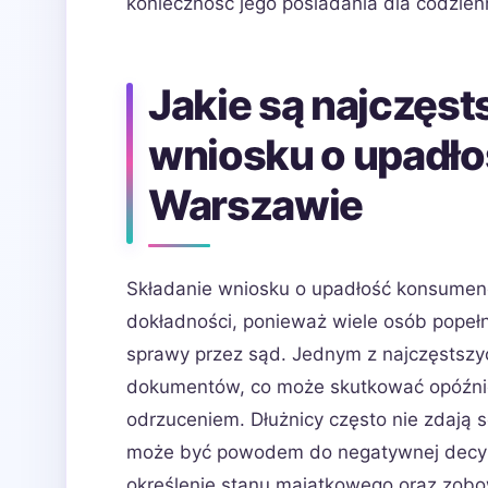
konieczność jego posiadania dla codzie
Jakie są najczęst
wniosku o upadł
Warszawie
Składanie wniosku o upadłość konsumen
dokładności, ponieważ wiele osób popełn
sprawy przez sąd. Jednym z najczęstszy
dokumentów, co może skutkować opóźnie
odrzuceniem. Dłużnicy często nie zdają 
może być powodem do negatywnej decyzj
określenie stanu majątkowego oraz zobo