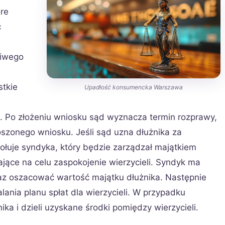
óre
ć
ciwego
stkie
Upadłość konsumencka Warszawa
. Po złożeniu wniosku sąd wyznacza termin rozprawy,
oszonego wniosku. Jeśli sąd uzna dłużnika za
ołuje syndyka, który będzie zarządzał majątkiem
jące na celu zaspokojenie wierzycieli. Syndyk ma
oraz oszacować wartość majątku dłużnika. Następnie
alania planu spłat dla wierzycieli. W przypadku
ika i dzieli uzyskane środki pomiędzy wierzycieli.