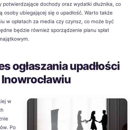
potwierdzające dochody oraz wydatki dłużnika, co
ą osoby ubiegającej się o upadłość. Warto także
iu w opłatach za media czy czynsz, co może być
zbędne będzie również sporządzenie planu spłat
 majątkowym.
es ogłaszania upadłości
 Inowrocławiu
iej w
ch
znie
gów. Po