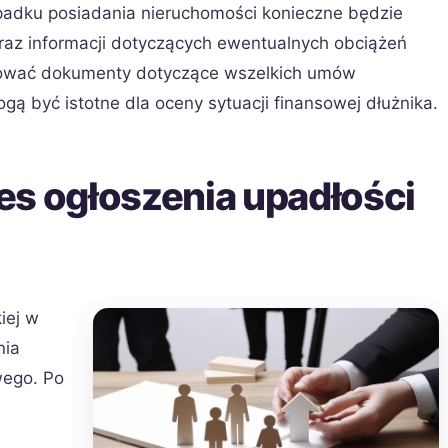
padku posiadania nieruchomości konieczne będzie
raz informacji dotyczących ewentualnych obciążeń
tować dokumenty dotyczące wszelkich umów
ą być istotne dla oceny sytuacji finansowej dłużnika.
es ogłoszenia upadłości
iej w
nia
wego. Po