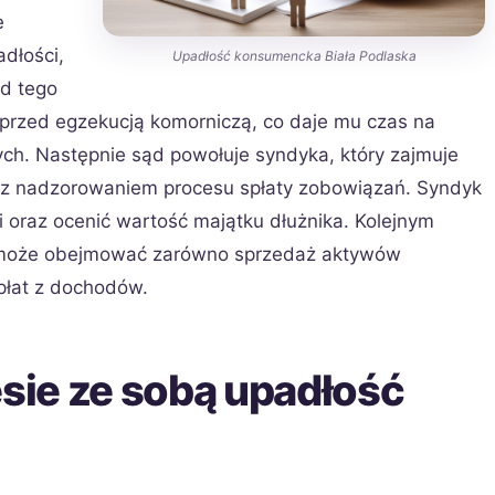
e
dłości,
Upadłość konsumencka Biała Podlaska
Od tego
 przed egzekucją komorniczą, co daje mu czas na
h. Następnie sąd powołuje syndyka, który zajmuje
az nadzorowaniem procesu spłaty zobowiązań. Syndyk
i oraz ocenić wartość majątku dłużnika. Kolejnym
óry może obejmować zarówno sprzedaż aktywów
spłat z dochodów.
esie ze sobą upadłość