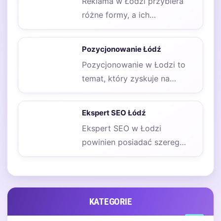
Reklama w Łodzi przybiera
różne formy, a ich
skuteczność zależy od wielu
czynników, takich jak…
Pozycjonowanie Łódź
Pozycjonowanie w Łodzi to
temat, który zyskuje na
znaczeniu w miarę jak coraz
więcej lokalnych…
Ekspert SEO Łódź
Ekspert SEO w Łodzi
powinien posiadać szereg
umiejętności, które pozwolą
mu skutecznie optymalizować
strony internetowe…
KATEGORIE