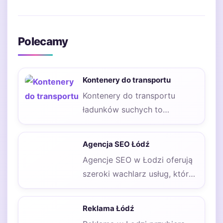
Polecamy
Kontenery do transportu
Kontenery do transportu
ładunków suchych to
standardowe metalowe
kontenery wielokrotnego
Agencja SEO Łódź
użytku. Znajdują szerokie
Agencje SEO w Łodzi oferują
zastosowanie w…
szeroki wachlarz usług, które
mają na celu poprawę
widoczności stron…
Reklama Łódź