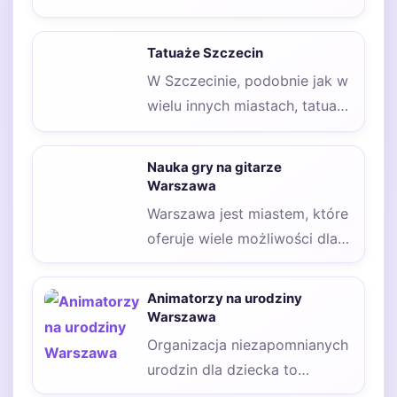
kluczowy krok dla osób, które
pragną ozdobić swoje…
Tatuaże Szczecin
W Szczecinie, podobnie jak w
wielu innych miastach, tatuaże
stały się nie tylko formą
sztuki,…
Nauka gry na gitarze
Warszawa
Warszawa jest miastem, które
oferuje wiele możliwości dla
osób pragnących nauczyć się
gry na gitarze.…
Animatorzy na urodziny
Warszawa
Organizacja niezapomnianych
urodzin dla dziecka to
marzenie każdego rodzica.