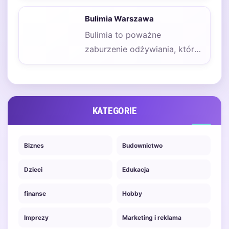
Kluczowym elementem, który
Bulimia Warszawa
decyduje o sukcesie…
Bulimia to poważne
zaburzenie odżywiania, które
dotyka wiele osób w
Warszawie i w innych
miastach.…
KATEGORIE
Biznes
Budownictwo
Dzieci
Edukacja
finanse
Hobby
Imprezy
Marketing i reklama