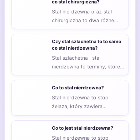
co stal chirurgiczna?
Stal nierdzewna oraz stal
chirurgiczna to dwa różne
rodzaje stali, które często są
mylone ze…
Czy stal szlachetna to to samo
co stal nierdzewna?
Stal szlachetna i stal
nierdzewna to terminy, które
często są używane zamiennie,
jednak istnieją między…
Co to stal nierdzewna?
Stal nierdzewna to stop
żelaza, który zawiera
minimum 10,5% chromu, co
nadaje mu wyjątkowe
Co to jest stal nierdzewna?
właściwości…
Stal nierdzewna to stop