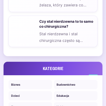
żelaza, który zawiera co
najmniej 10,5% chromu, co
nadaje jej wyjątkowe…
Czy stal nierdzewna to to samo
co chirurgiczna?
Stal nierdzewna i stal
chirurgiczna często są
mylone, jednak istnieją między
nimi istotne różnice, które…
KATEGORIE
Biznes
Budownictwo
Dzieci
Edukacja