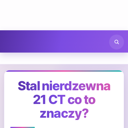
Stal nierdzewna
21 CT co to
znaczy?