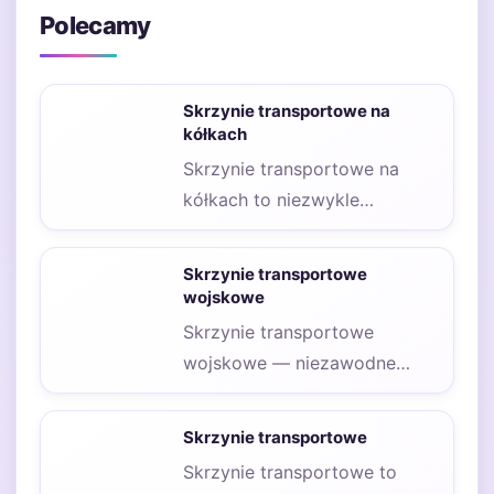
Polecamy
Skrzynie transportowe na
kółkach
Skrzynie transportowe na
kółkach to niezwykle
praktyczne rozwiązanie, które
zyskuje na popularności w
Skrzynie transportowe
różnych branżach.…
wojskowe
Skrzynie transportowe
wojskowe — niezawodne
rozwiązania dla najbardziej
wymagających zastosowań W
Skrzynie transportowe
świecie wojskowości, gdzie
Skrzynie transportowe to
niezawodność…