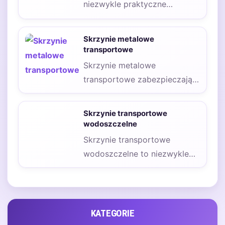
niezwykle praktyczne
rozwiązanie, które znajduje
zastosowanie w wielu
Skrzynie metalowe
branżach. Ich główną zaletą…
transportowe
Skrzynie metalowe
transportowe zabezpieczają
towary przed uderzeniami,
naciskiem, zabrudzeniem i
Skrzynie transportowe
nieuprawnionym dostępem,
wodoszczelne
jeżeli są prawidłowo…
Skrzynie transportowe
wodoszczelne to niezwykle
praktyczne rozwiązanie, które
zyskuje na popularności w
różnych branżach. Ich…
KATEGORIE