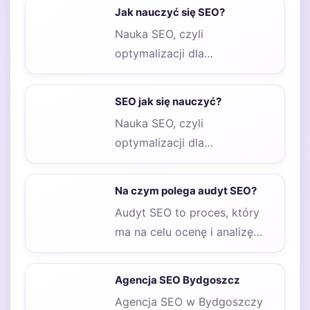
na zdrowie jamy ustnej oraz
Jak nauczyć się SEO?
komfort…
Nauka SEO, czyli
optymalizacji dla
wyszukiwarek internetowych,
to proces, który wymaga
SEO jak się nauczyć?
czasu, zaangażowania oraz
Nauka SEO, czyli
odpowiednich…
optymalizacji dla
wyszukiwarek internetowych,
może być skomplikowanym
Na czym polega audyt SEO?
procesem, ale istnieje wiele
Audyt SEO to proces, który
skutecznych…
ma na celu ocenę i analizę
strony internetowej pod
kątem…
Agencja SEO Bydgoszcz
Agencja SEO w Bydgoszczy