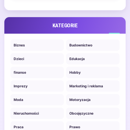
w jaki pacjenci otrzymują leki.
W Polsce e-recepty…
KATEGORIE
Biznes
Budownictwo
Dzieci
Edukacja
finanse
Hobby
Imprezy
Marketing i reklama
Moda
Motoryzacja
Nieruchomości
Obcojęzyczne
Praca
Prawo