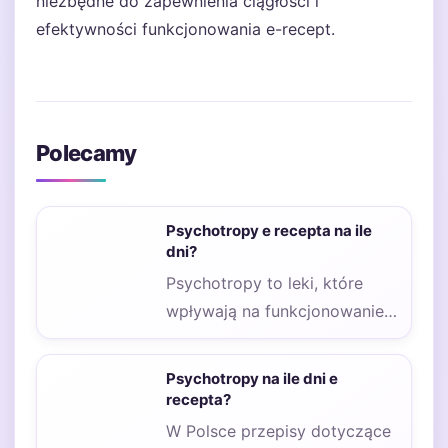
niezbędne do zapewnienia ciągłości i
efektywności funkcjonowania e-recept.
Polecamy
Psychotropy e recepta na ile
dni?
Psychotropy to leki, które
wpływają na funkcjonowanie
układu nerwowego i są
stosowane w leczeniu
Psychotropy na ile dni e
różnych…
recepta?
W Polsce przepisy dotyczące