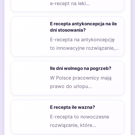
e-recept na leki
psychotropowe są ściśle
regulowane przez prawo. E-
E recepta antykoncepcja na ile
recepta to…
dni stosowania?
E-recepta na antykoncepcję
to innowacyjne rozwiązanie,
które umożliwia pacjentkom
łatwiejszy dostęp do środków
Ile dni wolnego na pogrzeb?
antykoncepcyjnych. W…
W Polsce pracownicy mają
prawo do urlopu
okolicznościowego w związku
z pogrzebem bliskiej osoby.
E recepta ile wazna?
Zgodnie…
E-recepta to nowoczesne
rozwiązanie, które
zrewolucjonizowało sposób,