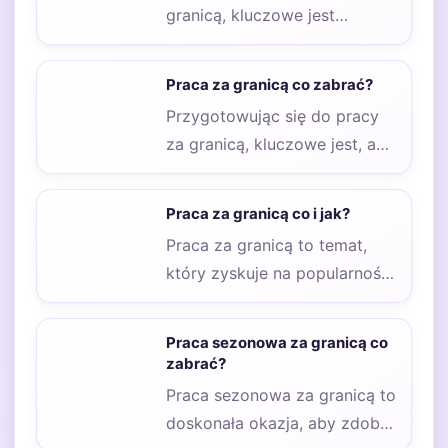
granicą, kluczowe jest
zrozumienie, gdzie można
znaleźć najlepsze oferty
Praca za granicą co zabrać?
zatrudnienia.…
Przygotowując się do pracy
za granicą, kluczowe jest, aby
mieć przy sobie odpowiednie
dokumenty. W…
Praca za granicą co i jak?
Praca za granicą to temat,
który zyskuje na popularności
wśród osób poszukujących
nowych możliwości
Praca sezonowa za granicą co
zawodowych.…
zabrać?
Praca sezonowa za granicą to
doskonała okazja, aby zdobyć