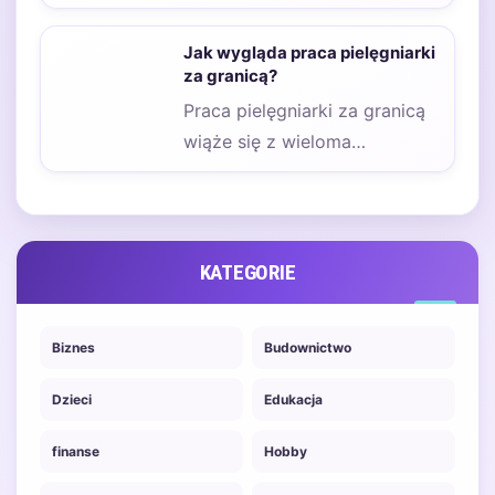
to kluczowy krok dla wielu
osób marzących o…
Jak wygląda praca pielęgniarki
za granicą?
Praca pielęgniarki za granicą
wiąże się z wieloma
różnorodnymi obowiązkami,
które mogą różnić się w…
KATEGORIE
Biznes
Budownictwo
Dzieci
Edukacja
finanse
Hobby