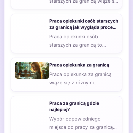
starszych za granicą wiąże się
z wieloma wyzwaniami, które
mogą wpływać…
Praca opiekunki osób starszych
za granicą jak wygląda proces
adaptacji?
Praca opiekunki osób
starszych za granicą to
niezwykle odpowiedzialne i
wymagające zajęcie, które
Praca opiekunka za granicą
wiąże się…
Praca opiekunka za granicą
wiąże się z różnymi
wymaganiami, które mogą się
różnić w zależności…
Praca za granicą gdzie
najlepiej?
Wybór odpowiedniego
miejsca do pracy za granicą