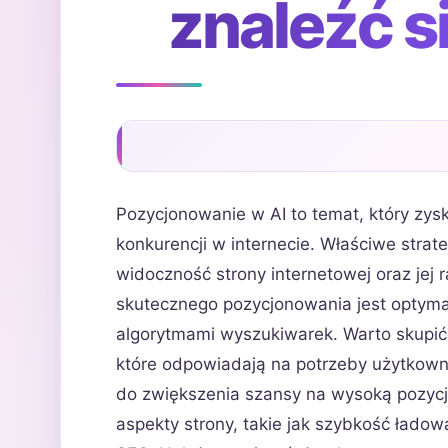
znaleźć s
Pozycjonowanie w AI to temat, który zysk
konkurencji w internecie. Właściwe str
widoczność strony internetowej oraz je
skutecznego pozycjonowania jest optymal
algorytmami wyszukiwarek. Warto skupić s
które odpowiadają na potrzeby użytkow
do zwiększenia szansy na wysoką pozyc
aspekty strony, takie jak szybkość łado