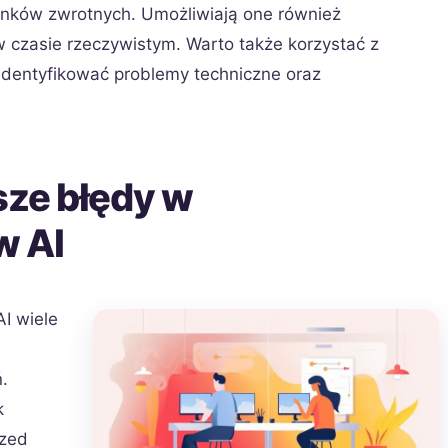
 linków zwrotnych. Umożliwiają one również
 czasie rzeczywistym. Warto także korzystać z
identyfikować problemy techniczne oraz
sze błędy w
w AI
I wiele
.
k
rzed