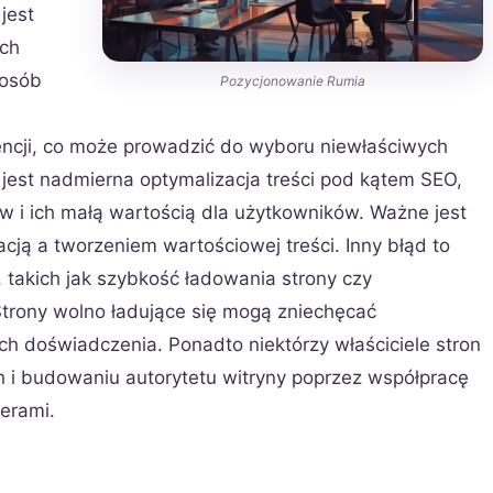
jest
ych
 osób
Pozycjonowanie Rumia
encji, co może prowadzić do wyboru niewłaściwych
est nadmierna optymalizacja treści pod kątem SEO,
w i ich małą wartością dla użytkowników. Ważne jest
cją a tworzeniem wartościowej treści. Inny błąd to
takich jak szybkość ładowania strony czy
trony wolno ładujące się mogą zniechęcać
h doświadczenia. Ponadto niektórzy właściciele stron
h i budowaniu autorytetu witryny poprzez współpracę
gerami.