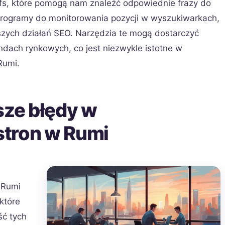
efs, które pomogą nam znaleźć odpowiednie frazy do
ą programy do monitorowania pozycji w wyszukiwarkach,
szych działań SEO. Narzędzia te mogą dostarczyć
endach rynkowych, co jest niezwykle istotne w
Rumi.
sze błędy w
stron w Rumi
 Rumi
które
ć tych