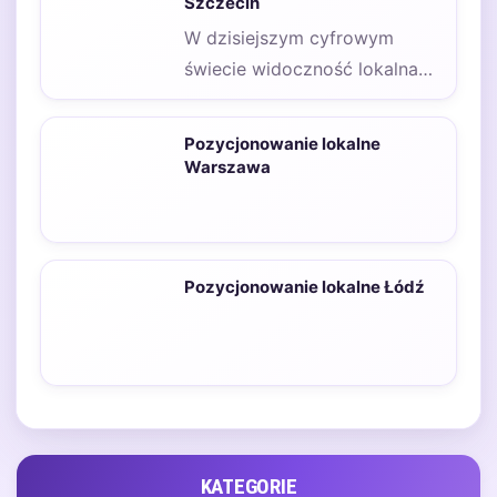
Szczecin
W dzisiejszym cyfrowym
świecie widoczność lokalna
jest kluczowa dla sukcesu
firm działających na rynku
Pozycjonowanie lokalne
lokalnym.…
Warszawa
Pozycjonowanie lokalne Łódź
KATEGORIE