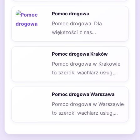
konieczne jest zgromadzenie
odpowiednich dokumentów,
Pomoc drogowa
które będą wymagane przez…
Pomoc drogowa: Dla
większości z nas
podróżowanie samochodem
to codzienność. Od dojazdu
Pomoc drogowa Kraków
do pracy po…
Pomoc drogowa w Krakowie
to szeroki wachlarz usług,
które mają na celu wsparcie
kierowców w…
Pomoc drogowa Warszawa
Pomoc drogowa w Warszawie
to szeroki wachlarz usług,
które mają na celu wsparcie
kierowców w…