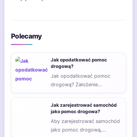
Polecamy
Jak opodatkować pomoc
drogową?
Jak opodatkować pomoc
drogową? Założenie
działalności gospodarczej i
świadczenie usług z zakresu
Jak zarejestrować samochód
pomocy drogowej jest…
jako pomoc drogowa?
Aby zarejestrować samochód
jako pomoc drogową,