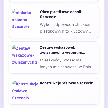
budowy lub remontu, a ich
cena może się…
Okna plastikowe cennik
Szczecin
Wybór odpowiednich okien
plastikowych to kluczowy
element każdej budowy czy
remontu. W Szczecinie ceny
Zestaw wskazówek
okien…
związanych z wyborem
przewoźnika na trasę Szczecin
Mieszkańcy Szczecina i
Niemcy
innych miejscowości w Polsce
coraz częściej udają się do
Niemiec, by tylko…
Konstrukcje Stalowe Szczecin