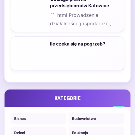
przedsiębiorców Katowice
```html Prowadzenie
działalności gospodarczej,
zwłaszcza w dynamicznym
środowisku Katowic, wiąże się
Ile czeka się na pogrzeb?
z licznymi wyzwaniami
prawnymi.…
KATEGORIE
Biznes
Budownictwo
Dzieci
Edukacja