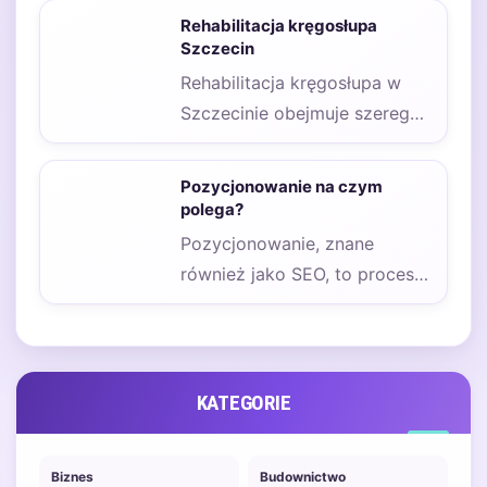
metoda terapeutyczna, która
Rehabilitacja kręgosłupa
zyskuje coraz większą
Szczecin
popularność…
Rehabilitacja kręgosłupa w
Szczecinie obejmuje szereg
skutecznych metod, które
mają na celu poprawę funkcji
Pozycjonowanie na czym
ruchowych…
polega?
Pozycjonowanie, znane
również jako SEO, to proces
optymalizacji stron
internetowych w celu
poprawy ich widoczności…
KATEGORIE
Biznes
Budownictwo