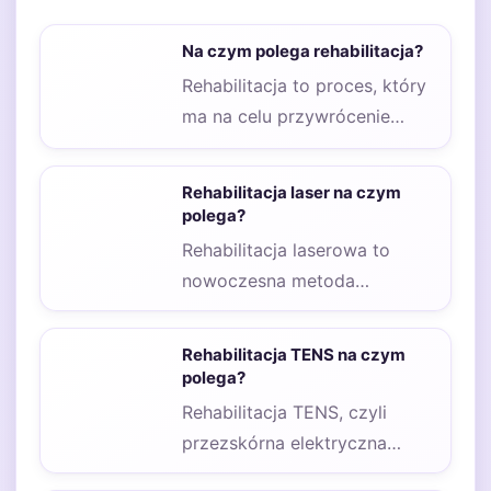
Na czym polega rehabilitacja?
Rehabilitacja to proces, który
ma na celu przywrócenie
pacjentowi pełnej sprawności
fizycznej, psychicznej oraz
Rehabilitacja laser na czym
społecznej…
polega?
Rehabilitacja laserowa to
nowoczesna metoda
terapeutyczna, która
wykorzystuje energię świetlną
Rehabilitacja TENS na czym
do leczenia różnych schorzeń.
polega?
W…
Rehabilitacja TENS, czyli
przezskórna elektryczna
stymulacja nerwów, to