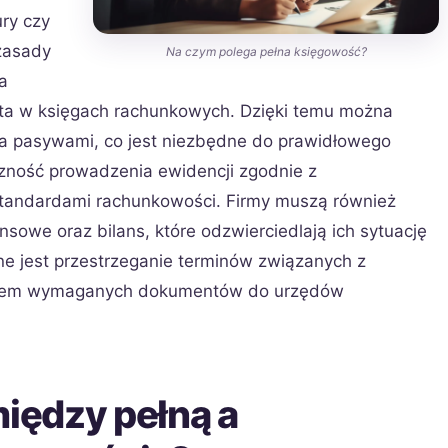
ry czy
zasady
Na czym polega pełna księgowość?
a
ta w księgach rachunkowych. Dzięki temu można
 pasywami, co jest niezbędne do prawidłowego
czność prowadzenia ewidencji zgodnie z
standardami rachunkowości. Firmy muszą również
sowe oraz bilans, które odzwierciedlają ich sytuację
e jest przestrzeganie terminów związanych z
aniem wymaganych dokumentów do urzędów
między pełną a