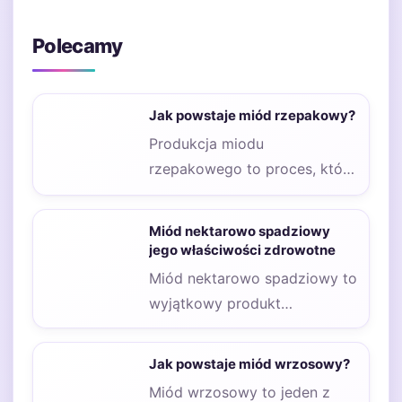
Polecamy
Jak powstaje miód rzepakowy?
Produkcja miodu
rzepakowego to proces, który
zaczyna się od kwitnienia
rzepaku. Rzepak jest rośliną,
Miód nektarowo spadziowy
która…
jego właściwości zdrowotne
Miód nektarowo spadziowy to
wyjątkowy produkt
pszczelarski, który łączy w
sobie składniki pochodzące
Jak powstaje miód wrzosowy?
zarówno z…
Miód wrzosowy to jeden z