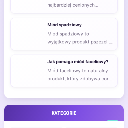
najbardziej cenionych
rodzajów miodu, który
wyróżnia się nie tylko swoim…
Miód spadziowy
Miód spadziowy to
wyjątkowy produkt pszczeli,
który wyróżnia się nie tylko
swoim smakiem, ale także…
Jak pomaga miód faceliowy?
Miód faceliowy to naturalny
produkt, który zdobywa coraz
większą popularność wśród
osób poszukujących
zdrowych alternatyw…
KATEGORIE