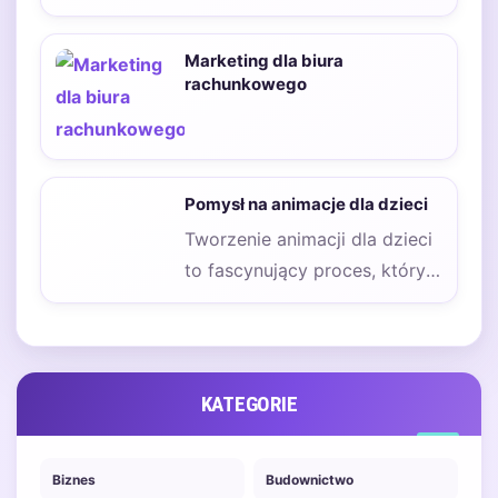
się nieodłącznym elementem
prowadzenia działalności w
Marketing dla biura
branży kreatywnej.…
rachunkowego
Pomysł na animacje dla dzieci
Tworzenie animacji dla dzieci
to fascynujący proces, który
wymaga nie tylko
kreatywności, ale także
zrozumienia…
KATEGORIE
Biznes
Budownictwo