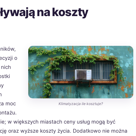
ływają na koszty
nników,
cyzji o
 nich
stki
my
m
za moc
Klimatyzacja ile kosztuje?
ontażu.
ie; w większych miastach ceny usług mogą być
cję oraz wyższe koszty życia. Dodatkowo nie można