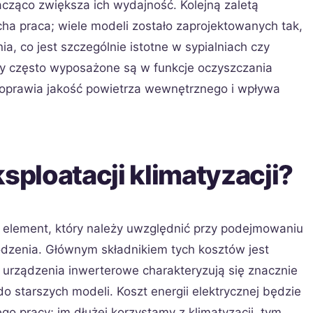
cząco zwiększa ich wydajność. Kolejną zaletą
cha praca; wiele modeli zostało zaprojektowanych tak,
a, co jest szczególnie istotne w sypialniach czy
 często wyposażone są w funkcje oczyszczania
o poprawia jakość powietrza wewnętrznego i wpływa
ksploatacji klimatyzacji?
tny element, który należy uwzględnić przy podejmowaniu
hłodzenia. Głównym składnikiem tych kosztów jest
e urządzenia inwerterowe charakteryzują się znacznie
 starszych modeli. Koszt energii elektrycznej będzie
go pracy; im dłużej korzystamy z klimatyzacji, tym