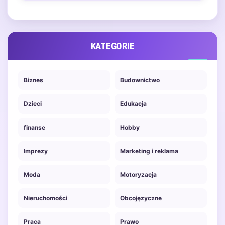
określonymi wymaganiami
prawnymi dotyczącymi
posiadania odpowiednich
uprawnień. W…
KATEGORIE
Biznes
Budownictwo
Dzieci
Edukacja
finanse
Hobby
Imprezy
Marketing i reklama
Moda
Motoryzacja
Nieruchomości
Obcojęzyczne
Praca
Prawo