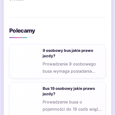
Polecamy
9 osobowy bus jakie prawo
jazdy?
Prowadzenie 9 osobowego
busa wymaga posiadania
odpowiednich uprawnień,
które są regulowane przez
Bus 19 osobowy jakie prawo
przepisy prawa drogowego.…
jazdy?
Prowadzenie busa o
pojemności do 19 osób wiąże