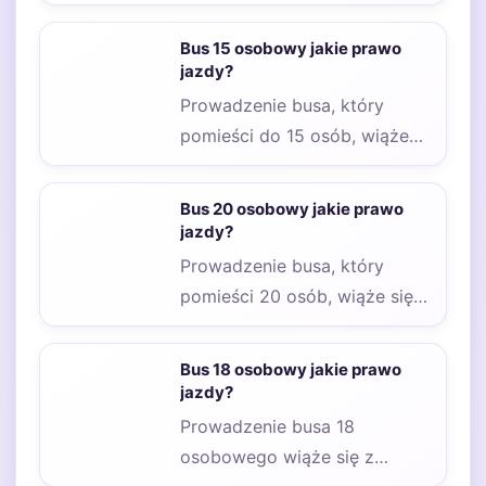
się z koniecznością
posiadania odpowiednich
Bus 15 osobowy jakie prawo
uprawnień. W…
jazdy?
Prowadzenie busa, który
pomieści do 15 osób, wiąże
się z koniecznością
posiadania odpowiednich
Bus 20 osobowy jakie prawo
uprawnień. W…
jazdy?
Prowadzenie busa, który
pomieści 20 osób, wiąże się z
koniecznością posiadania
odpowiednich uprawnień. W
Bus 18 osobowy jakie prawo
Polsce,…
jazdy?
Prowadzenie busa 18
osobowego wiąże się z