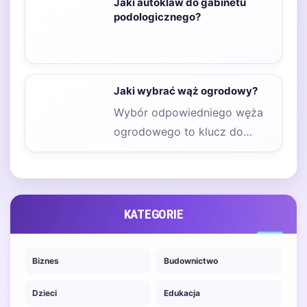
Jaki autoklaw do gabinetu
to nie…
podologicznego?
Jaki wybrać wąż ogrodowy?
Wybór odpowiedniego węża
ogrodowego to klucz do
efektywnego i
bezproblemowego
nawadniania roślin. Rynek
oferuje szeroki…
KATEGORIE
Biznes
Budownictwo
Dzieci
Edukacja