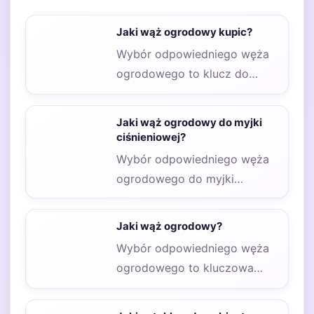
Jaki wąż ogrodowy kupic?
Wybór odpowiedniego węża
ogrodowego to klucz do
efektywnego i przyjemnego
nawadniania roślin w naszym
Jaki wąż ogrodowy do myjki
ogrodzie.…
ciśnieniowej?
Wybór odpowiedniego węża
ogrodowego do myjki
ciśnieniowej to kluczowy
element, który wpływa na
Jaki wąż ogrodowy?
efektywność, komfort…
Wybór odpowiedniego węża
ogrodowego to kluczowa
decyzja dla każdego
miłośnika zieleni. Dobry wąż