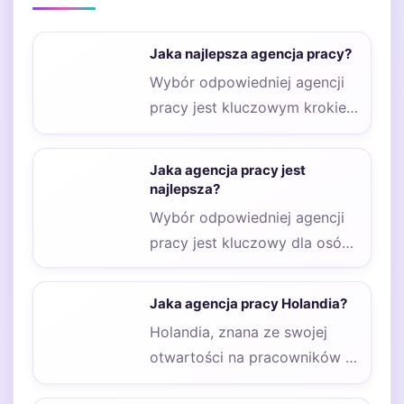
Jaka najlepsza agencja pracy?
Wybór odpowiedniej agencji
pracy jest kluczowym krokiem
w poszukiwaniu zatrudnienia,
dlatego warto zwrócić uwagę
Jaka agencja pracy jest
na…
najlepsza?
Wybór odpowiedniej agencji
pracy jest kluczowy dla osób
poszukujących zatrudnienia
oraz dla pracodawców, którzy
Jaka agencja pracy Holandia?
chcą…
Holandia, znana ze swojej
otwartości na pracowników z
zagranicy, oferuje wiele