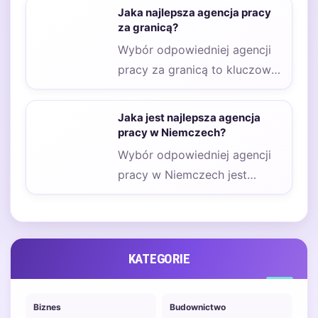
możliwości zatrudnienia.
Jaka najlepsza agencja pracy
Wybór odpowiedniej…
za granicą?
Wybór odpowiedniej agencji
pracy za granicą to kluczowy
krok dla osób poszukujących
zatrudnienia w innym…
Jaka jest najlepsza agencja
pracy w Niemczech?
Wybór odpowiedniej agencji
pracy w Niemczech jest
kluczowy dla osób
poszukujących zatrudnienia w
tym kraju.…
KATEGORIE
Biznes
Budownictwo