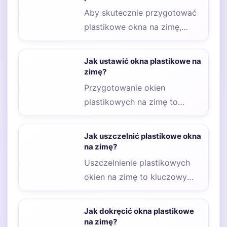
Aby skutecznie przygotować
plastikowe okna na zimę,
warto zwrócić uwagę na kilka
kluczowych aspektów, które…
Jak ustawić okna plastikowe na
zimę?
Przygotowanie okien
plastikowych na zimę to
kluczowy krok, który pozwala
zaoszczędzić energię oraz
Jak uszczelnić plastikowe okna
zwiększyć komfort…
na zimę?
Uszczelnienie plastikowych
okien na zimę to kluczowy
krok, który pozwala na
zwiększenie komfortu
Jak dokręcić okna plastikowe
cieplnego w…
na zimę?