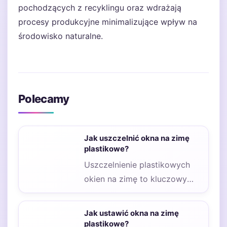
pochodzących z recyklingu oraz wdrażają
procesy produkcyjne minimalizujące wpływ na
środowisko naturalne.
Polecamy
Jak uszczelnić okna na zimę
plastikowe?
Uszczelnienie plastikowych
okien na zimę to kluczowy
krok, który pozwala na
zwiększenie efektywności
Jak ustawić okna na zimę
energetycznej domu…
plastikowe?