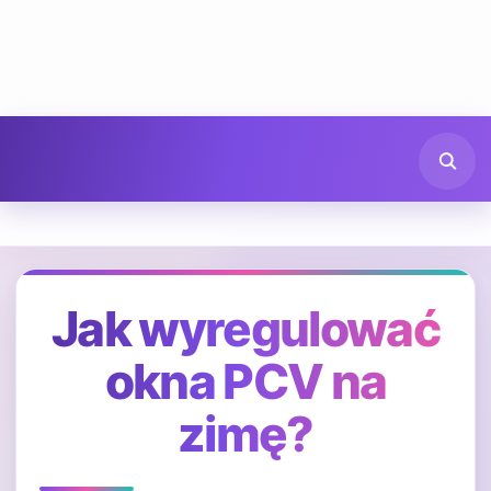
Jak wyregulować
okna PCV na
zimę?