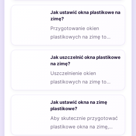
elementem przygotowań do
sezonu grzewczego, który ma
Jak ustawić okna plastikowe na
na…
zimę?
Przygotowanie okien
plastikowych na zimę to
kluczowy krok, który pozwala
zaoszczędzić energię oraz
Jak uszczelnić okna plastikowe
zwiększyć komfort…
na zimę?
Uszczelnienie okien
plastikowych na zimę to
kluczowy krok, który pozwala
na utrzymanie ciepła w
Jak ustawić okna na zimę
domu…
plastikowe?
Aby skutecznie przygotować
plastikowe okna na zimę,
warto zwrócić uwagę na kilka