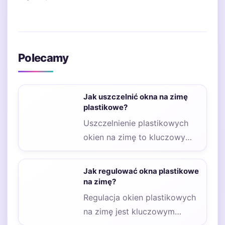
Polecamy
Jak uszczelnić okna na zimę
plastikowe?
Uszczelnienie plastikowych
okien na zimę to kluczowy
krok, który pozwala na
zwiększenie efektywności
Jak regulować okna plastikowe
energetycznej domu…
na zimę?
Regulacja okien plastikowych
na zimę jest kluczowym